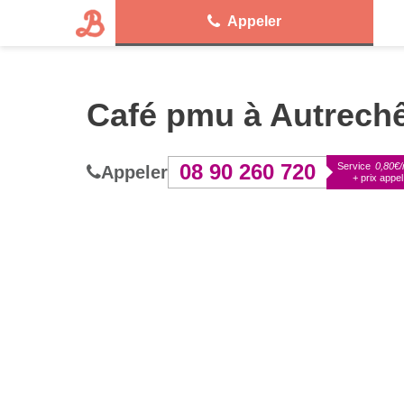
Appeler
Café pmu à Autrech
08 90 260 720
Service
0,80€/
Appeler
+ prix appel