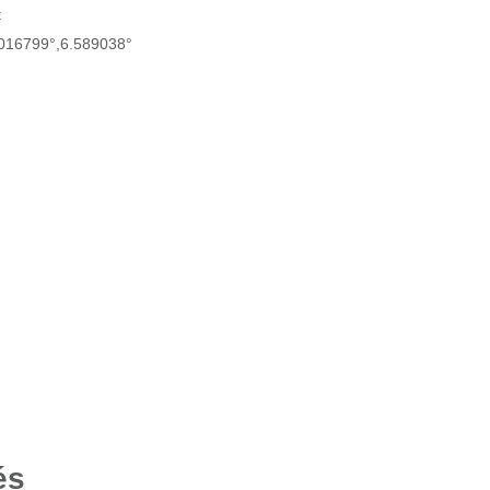
t
.016799°,6.589038°
és