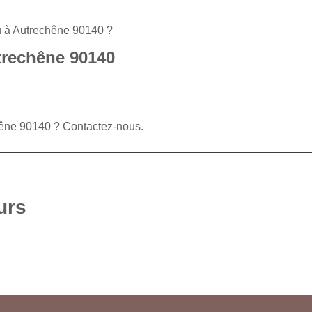
u à Autrechêne 90140 ?
trechêne 90140
hêne 90140 ? Contactez-nous.
urs