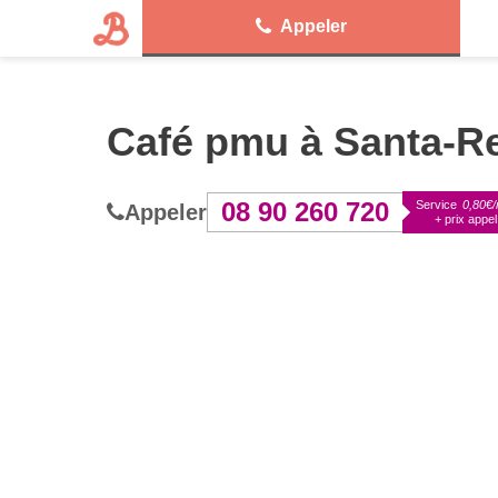
Appeler
Café pmu à Santa-Re
08 90 260 720
Service
0,80€/
Appeler
+ prix appel