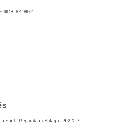
.708849°,9.449892°
és
u à Santa-Reparata-di-Balagna 20220 ?