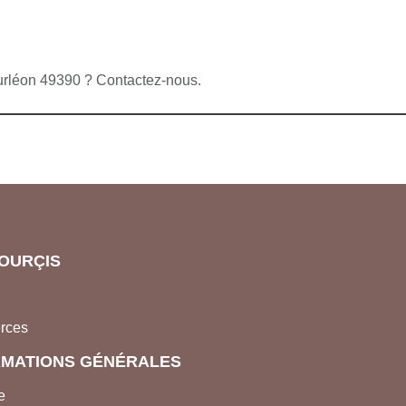
ourléon 49390 ? Contactez-nous.
OURÇIS
rces
RMATIONS GÉNÉRALES
e