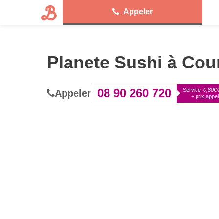
Appeler
Planete Sushi à Cou
08 90 260 720
Service
0,80€/
Appeler
+ prix appel