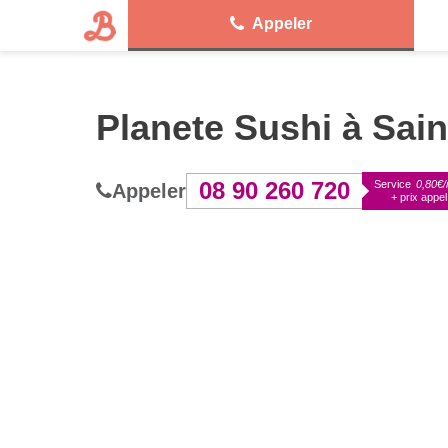
Appeler
Planete Sushi à Sai
08 90 260 720
Service
0,80€/
Appeler
+ prix appel