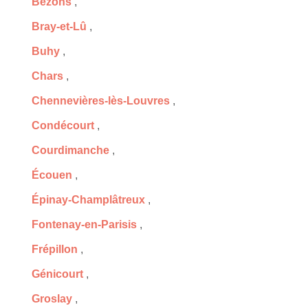
Bezons
,
Bray-et-Lû
,
Buhy
,
Chars
,
Chennevières-lès-Louvres
,
Condécourt
,
Courdimanche
,
Écouen
,
Épinay-Champlâtreux
,
Fontenay-en-Parisis
,
Frépillon
,
Génicourt
,
Groslay
,