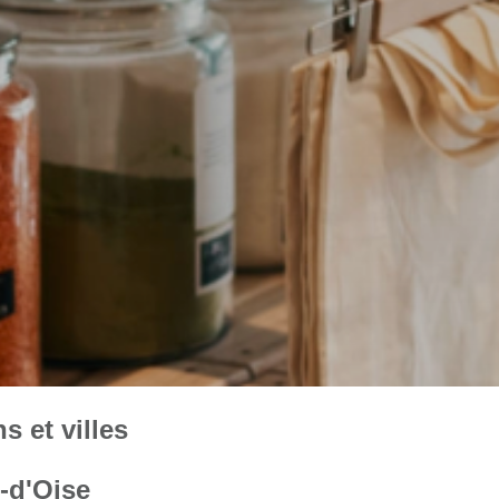
 et villes
l-d'Oise