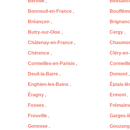
Berville
,
Bessanc
Bonneuil-en-France
,
Bouffém
Bréançon
,
Brignanc
Butry-sur-Oise
,
Cergy
,
Châtenay-en-France
,
Chaumon
Chérence
,
Cléry-en
Cormeilles-en-Parisis
,
Cormeill
Deuil-la-Barre
,
Domont
,
Enghien-les-Bains
,
Épiais-l
Éragny
,
Ermont
,
Fosses
,
Frémainvi
Frouville
,
Garges-l
Gonesse
,
Gouzang