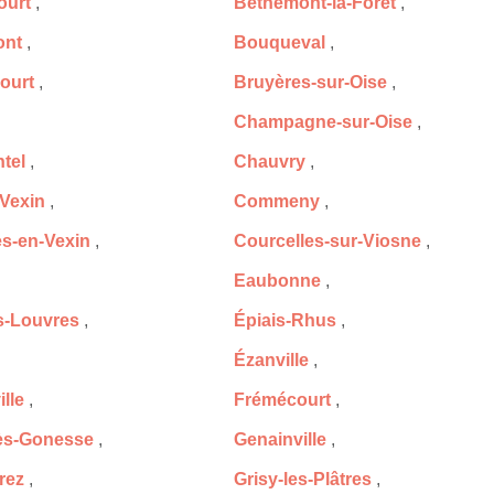
ourt
,
Béthemont-la-Forêt
,
ont
,
Bouqueval
,
ourt
,
Bruyères-sur-Oise
,
Champagne-sur-Oise
,
tel
,
Chauvry
,
-Vexin
,
Commeny
,
es-en-Vexin
,
Courcelles-sur-Viosne
,
Eaubonne
,
ès-Louvres
,
Épiais-Rhus
,
Ézanville
,
lle
,
Frémécourt
,
ès-Gonesse
,
Genainville
,
rez
,
Grisy-les-Plâtres
,