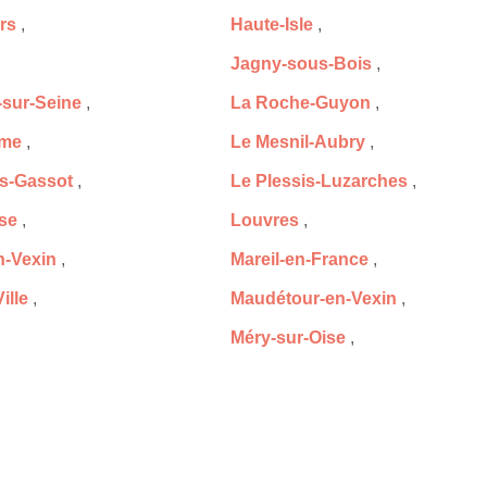
ers
,
Haute-Isle
,
Jagny-sous-Bois
,
-sur-Seine
,
La Roche-Guyon
,
lme
,
Le Mesnil-Aubry
,
is-Gassot
,
Le Plessis-Luzarches
,
se
,
Louvres
,
-Vexin
,
Mareil-en-France
,
ille
,
Maudétour-en-Vexin
,
Méry-sur-Oise
,
-lès-Cormeilles
,
Montlignon
,
l-sur-Epte
,
Montsoult
,
-Vallée
,
Neuilly-en-Vexin
,