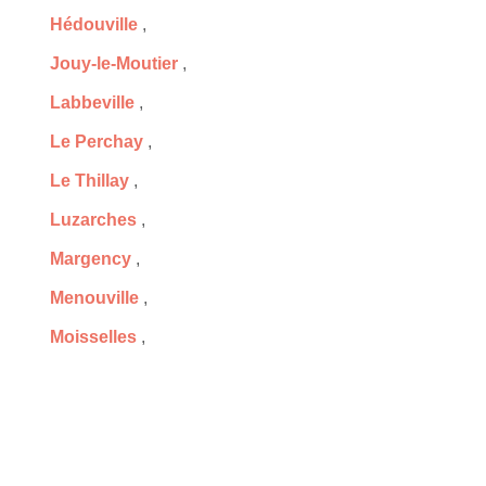
Hédouville
,
Jouy-le-Moutier
,
Labbeville
,
Le Perchay
,
Le Thillay
,
Luzarches
,
Margency
,
Menouville
,
Moisselles
,
Montmagny
,
Mours
,
Neuville-sur-Oise
,