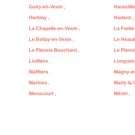
Guiry-en-Vexin
,
Haravilli
Herblay
,
Hodent
,
La Chapelle-en-Vexin
,
La Frette
Le Bellay-en-Vexin
,
Le Heau
Le Plessis-Bouchard
,
Le Pless
Livilliers
,
Longues
Maffliers
,
Magny-en
Marines
,
Marly-la-V
Menucourt
,
Mériel
,
Montgeroult
,
Montigny
Montmorency
,
Montreui
Nerville-la-Forêt
,
Nesles-la