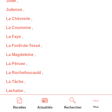
Juillé
,
Julienne
,
La Chèvrerie
,
La Couronne
,
La Faye
,
La Forêt-de-Tessé
,
La Magdeleine
,
La Péruse
,
La Rochefoucauld
,
La Tâche
,
Lachaise
,
Ladiville
,
Recettes
Actualités
Rechercher
Plus
Lagarde-sur-le-Né
,