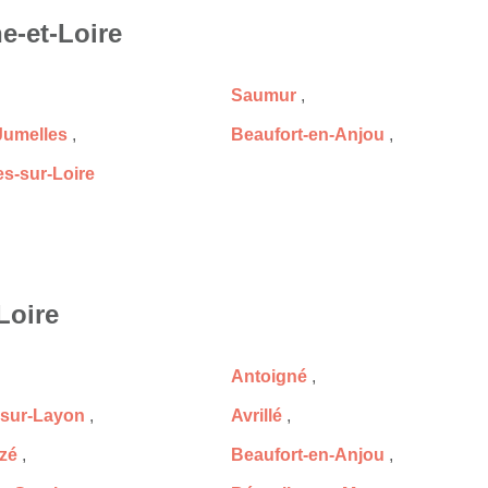
e-et-Loire
Saumur
,
Jumelles
,
Beaufort-en-Anjou
,
s-sur-Loire
Loire
Antoigné
,
sur-Layon
,
Avrillé
,
zé
,
Beaufort-en-Anjou
,