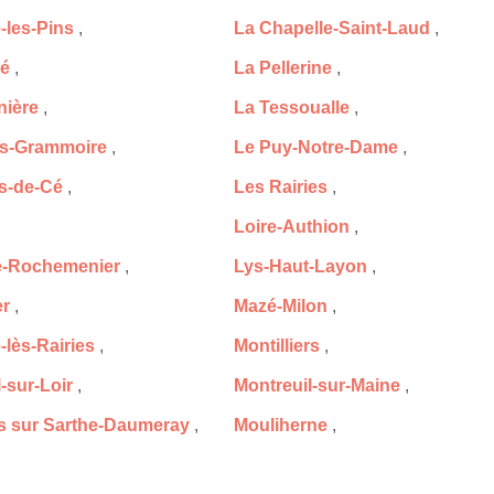
e-les-Pins
,
La Chapelle-Saint-Laud
,
ré
,
La Pellerine
,
nière
,
La Tessoualle
,
is-Grammoire
,
Le Puy-Notre-Dame
,
s-de-Cé
,
Les Rairies
,
Loire-Authion
,
e-Rochemenier
,
Lys-Haut-Layon
,
er
,
Mazé-Milon
,
-lès-Rairies
,
Montilliers
,
-sur-Loir
,
Montreuil-sur-Maine
,
 sur Sarthe-Daumeray
,
Mouliherne
,
Noyant-Villages
,