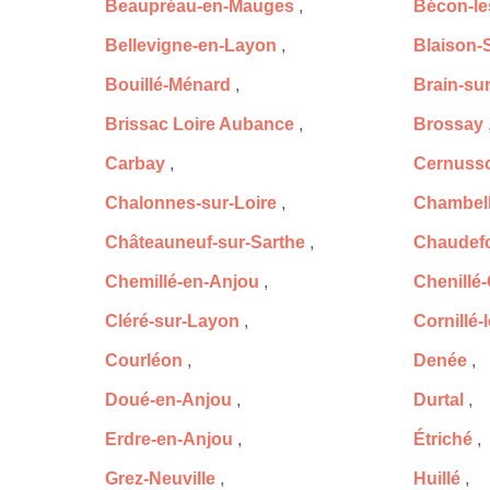
Beaupréau-en-Mauges
,
Bécon-le
Bellevigne-en-Layon
,
Blaison-
Bouillé-Ménard
,
Brain-su
Brissac Loire Aubance
,
Brossay
Carbay
,
Cernuss
Chalonnes-sur-Loire
,
Chambel
Châteauneuf-sur-Sarthe
,
Chaudef
Chemillé-en-Anjou
,
Chenillé
Cléré-sur-Layon
,
Cornillé-
Courléon
,
Denée
,
Doué-en-Anjou
,
Durtal
,
Erdre-en-Anjou
,
Étriché
,
Grez-Neuville
,
Huillé
,