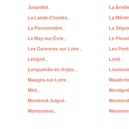
Juvardeil
,
La Breill
La Lande-Chasles
,
La Ménit
La Possonnière
,
La Ségui
Le May-sur-Èvre
,
Le Pless
Les Garennes sur Loire
,
Les Pont
Lézigné
,
Loiré
,
Longuenée-en-Anjou
,
Louress
Mauges-sur-Loire
,
Maulévri
Miré
,
Montigné
Montreuil-Juigné
,
Montreuil
Montsoreau
,
Morannes
Mûrs-Erigné
,
Neuillé
,