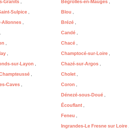
s-Granits
,
Bégrolles-en-Mauges
,
Saint-Sulpice
,
Blou
,
r-Allonnes
,
Brézé
,
,
Candé
,
on
,
Chacé
,
lay
,
Champtocé-sur-Loire
,
onds-sur-Layon
,
Chazé-sur-Argos
,
-Champteussé
,
Cholet
,
les-Caves
,
Coron
,
Dénezé-sous-Doué
,
Écouflant
,
Feneu
,
Ingrandes-Le Fresne sur Loire