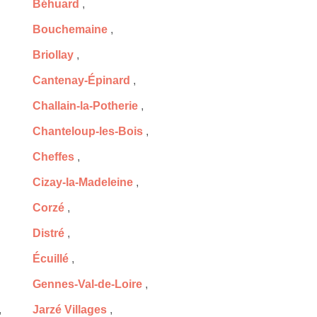
Béhuard
,
Bouchemaine
,
Briollay
,
Cantenay-Épinard
,
Challain-la-Potherie
,
Chanteloup-les-Bois
,
Cheffes
,
Cizay-la-Madeleine
,
Corzé
,
Distré
,
Écuillé
,
Gennes-Val-de-Loire
,
,
Jarzé Villages
,