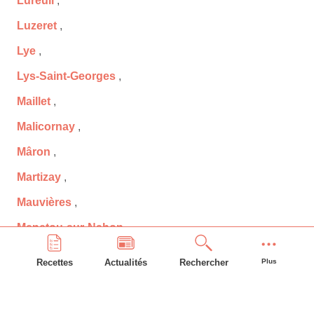
Lureuil
,
Luzeret
,
Lye
,
Lys-Saint-Georges
,
Maillet
,
Malicornay
,
Mâron
,
Martizay
,
Mauvières
,
Menetou-sur-Nahon
,
Ménétréols-sous-Vatan
,
Recettes
Actualités
Rechercher
Plus
Méobecq
,
Mérigny
,