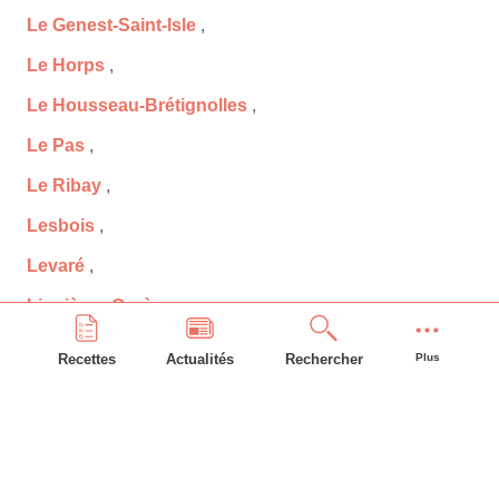
Le Genest-Saint-Isle
,
Le Horps
,
Le Housseau-Brétignolles
,
Le Pas
,
Le Ribay
,
Lesbois
,
Levaré
,
Lignières-Orgères
,
Livet
,
Recettes
Actualités
Rechercher
Plus
Livré-la-Touche
,
Loigné-sur-Mayenne
,
Loiron-Ruillé
,