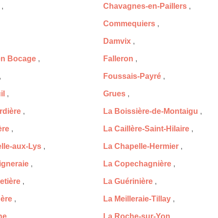
,
Chavagnes-en-Paillers
,
Commequiers
,
Damvix
,
en Bocage
,
Falleron
,
,
Foussais-Payré
,
il
,
Grues
,
rdière
,
La Boissière-de-Montaigu
,
ère
,
La Caillère-Saint-Hilaire
,
lle-aux-Lys
,
La Chapelle-Hermier
,
igneraie
,
La Copechagnière
,
etière
,
La Guérinière
,
ère
,
La Meilleraie-Tillay
,
he
,
La Roche-sur-Yon
,