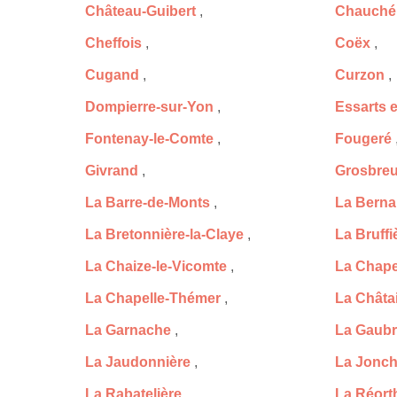
Château-Guibert
,
Chauché
Cheffois
,
Coëx
,
Cugand
,
Curzon
,
Dompierre-sur-Yon
,
Essarts 
Fontenay-le-Comte
,
Fougeré
Givrand
,
Grosbreu
La Barre-de-Monts
,
La Berna
La Bretonnière-la-Claye
,
La Bruffi
La Chaize-le-Vicomte
,
La Chape
La Chapelle-Thémer
,
La Châta
La Garnache
,
La Gaubr
La Jaudonnière
,
La Jonch
La Rabatelière
,
La Réort