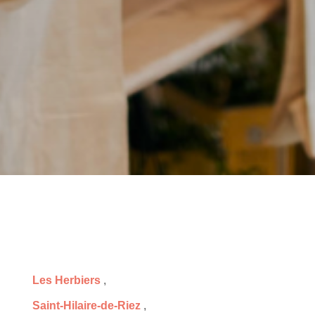
Les Herbiers
,
Saint-Hilaire-de-Riez
,