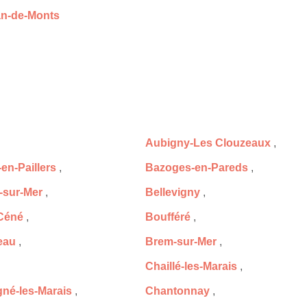
an-de-Monts
Aubigny-Les Clouzeaux
,
en-Paillers
,
Bazoges-en-Pareds
,
-sur-Mer
,
Bellevigny
,
Céné
,
Boufféré
,
eau
,
Brem-sur-Mer
,
Chaillé-les-Marais
,
é-les-Marais
,
Chantonnay
,