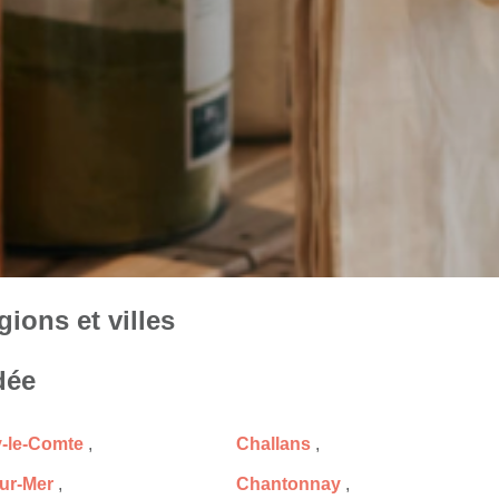
ions et villes
dée
-le-Comte
,
Challans
,
ur-Mer
,
Chantonnay
,