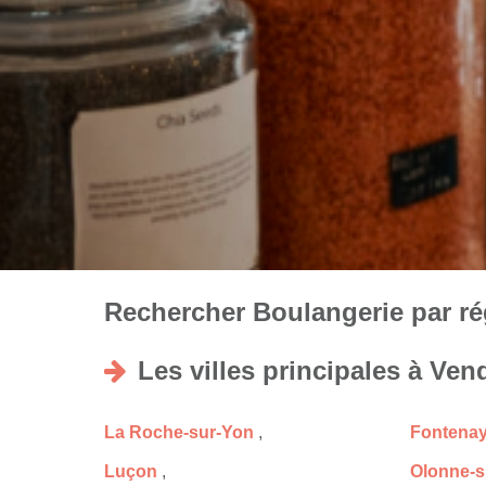
Rechercher Boulangerie par rég
Les villes principales à Ven
La Roche-sur-Yon
,
Fontenay
Luçon
,
Olonne-s