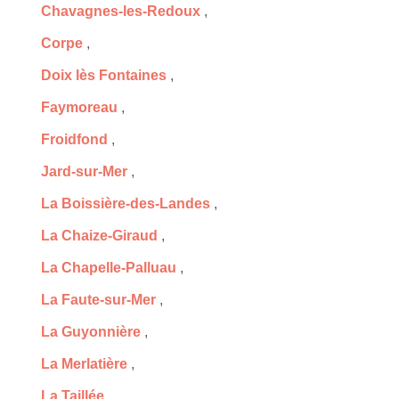
Chavagnes-les-Redoux
,
Corpe
,
Doix lès Fontaines
,
Faymoreau
,
Froidfond
,
Jard-sur-Mer
,
La Boissière-des-Landes
,
La Chaize-Giraud
,
La Chapelle-Palluau
,
La Faute-sur-Mer
,
La Guyonnière
,
La Merlatière
,
La Taillée
,