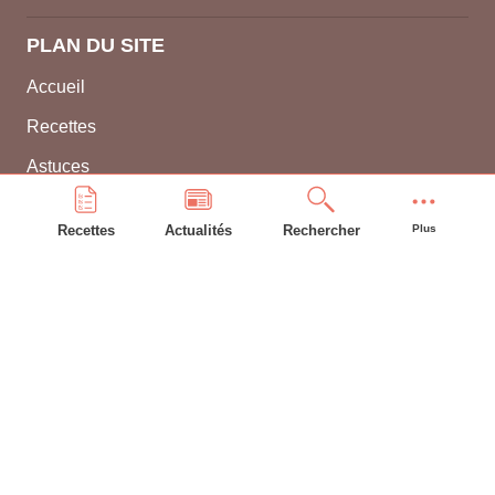
PLAN DU SITE
Accueil
Recettes
Astuces
Frigo
Recettes
Actualités
Rechercher
Plus
Compte bonAP
INFORMATIONS GÉNÉRALES
L'équipe
Contacter WEBBEL
CGU
Utilisation des cookies