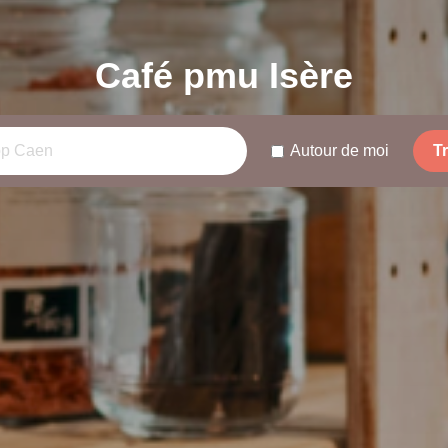
Café pmu Isère
Autour de moi
T