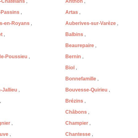
-Chatelans
,
Anthon
,
-Passins
,
Artas
,
s-en-Royans
,
Auberives-sur-Varèze
,
t
,
Balbins
,
Beaurepaire
,
de-Poussieu
,
Bernin
,
Biol
,
Bonnefamille
,
-Jallieu
,
Bouvesse-Quirieu
,
,
Brézins
,
Châbons
,
nier
,
Champier
,
ouve
,
Chantesse
,