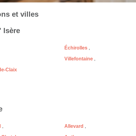
s et villes
' Isère
Échirolles
,
Villefontaine
,
de-Claix
e
d
,
Allevard
,