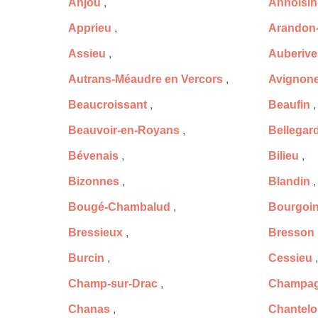
Anjou
,
Annoisin
Apprieu
,
Arandon
Assieu
,
Auberive
Autrans-Méaudre en Vercors
,
Avignone
Beaucroissant
,
Beaufin
,
Beauvoir-en-Royans
,
Bellegar
Bévenais
,
Bilieu
,
Bizonnes
,
Blandin
,
Bougé-Chambalud
,
Bourgoin
Bressieux
,
Bresson
Burcin
,
Cessieu
,
Champ-sur-Drac
,
Champag
Chanas
,
Chantel