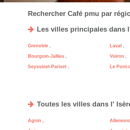
Rechercher Café pmu par région
Les villes principales dans l
Grenoble
,
Laval
,
Bourgoin-Jallieu
,
Voiron
,
Seyssinet-Pariset
,
Le Pont-
Toutes les villes dans l' Isèr
Agnin
,
Allemon