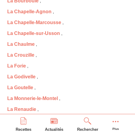
La Bourboule
,
La Chapelle-Agnon
,
La Chapelle-Marcousse
,
La Chapelle-sur-Usson
,
La Chaulme
,
La Crouzille
,
La Forie
,
La Godivelle
,
La Goutelle
,
La Monnerie-le-Montel
,
La Renaudie
,
La Roche-Noire
,
Recettes
Actualités
Rechercher
Plus
Labessette
,