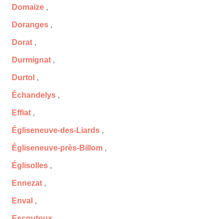
Domaize
,
Doranges
,
Dorat
,
Durmignat
,
Durtol
,
Échandelys
,
Effiat
,
Égliseneuve-des-Liards
,
Égliseneuve-près-Billom
,
Églisolles
,
Ennezat
,
Enval
,
Escoutoux
,