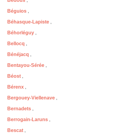
Bedous
,
Béguios
,
Béhasque-Lapiste
,
Béhorléguy
,
Bellocq
,
Bénéjacq
,
Bentayou-Sérée
,
Béost
,
Bérenx
,
Bergouey-Viellenave
,
Bernadets
,
Berrogain-Laruns
,
Bescat
,