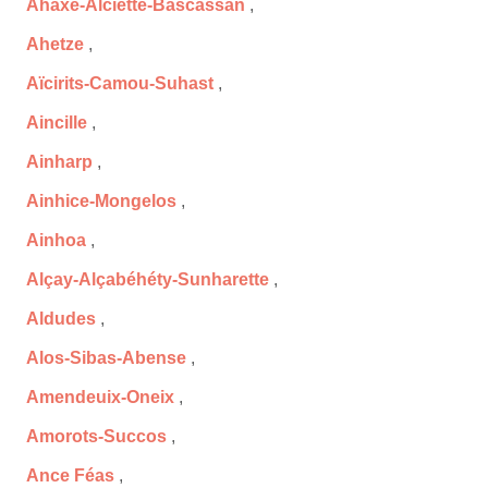
Ahaxe-Alciette-Bascassan
,
Ahetze
,
Aïcirits-Camou-Suhast
,
Aincille
,
Ainharp
,
Ainhice-Mongelos
,
Ainhoa
,
Alçay-Alçabéhéty-Sunharette
,
Aldudes
,
Alos-Sibas-Abense
,
Amendeuix-Oneix
,
Amorots-Succos
,
Ance Féas
,