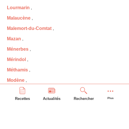
Lourmarin
,
Malaucène
,
Malemort-du-Comtat
,
Mazan
,
Ménerbes
,
Mérindol
,
Méthamis
,
Modène
,
Mondragon
,
Recettes
Actualités
Rechercher
Plus
Monieux
,
Monteux
,
Morières-lès-Avignon
,