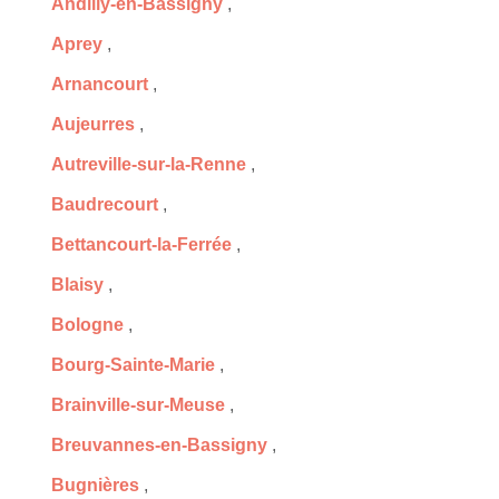
Andilly-en-Bassigny
,
Aprey
,
Arnancourt
,
Aujeurres
,
Autreville-sur-la-Renne
,
Baudrecourt
,
Bettancourt-la-Ferrée
,
Blaisy
,
Bologne
,
Bourg-Sainte-Marie
,
Brainville-sur-Meuse
,
Breuvannes-en-Bassigny
,
Bugnières
,