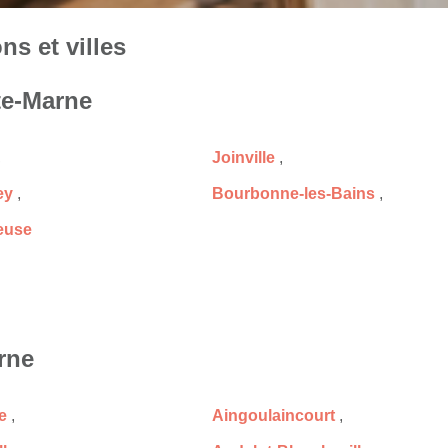
ns et villes
te-Marne
,
Joinville
,
ey
,
Bourbonne-les-Bains
,
euse
rne
le
,
Aingoulaincourt
,