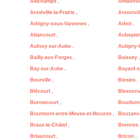
Allichamps
,
Ambonvil
Annéville-la-Prairie
,
Annonvil
Arbigny-sous-Varennes
,
Arbot
,
Attancourt
,
Aubepier
Aulnoy-sur-Aube
,
Autigny-
Bailly-aux-Forges
,
Baissey
,
Bay-sur-Aube
,
Bayard-s
Beurville
,
Biesles
,
Blécourt
,
Blessonvi
Bonnecourt
,
Bourbonn
Bourmont-entre-Meuse-et-Mouzon
,
Bouzanc
Braux-le-Châtel
,
Brennes
Briaucourt
,
Bricon
,