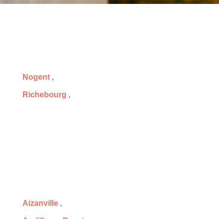
Nogent
,
Richebourg
,
Aizanville
,