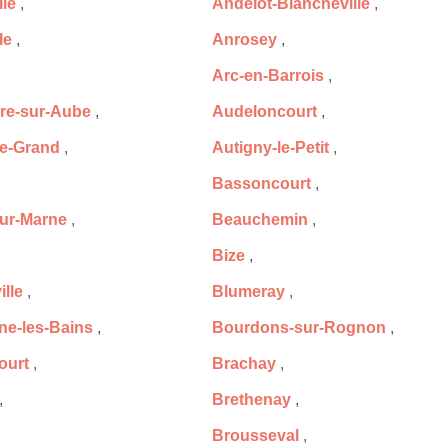
le
,
Andelot-Blancheville
,
le
,
Anrosey
,
Arc-en-Barrois
,
re-sur-Aube
,
Audeloncourt
,
le-Grand
,
Autigny-le-Petit
,
Bassoncourt
,
ur-Marne
,
Beauchemin
,
Bize
,
lle
,
Blumeray
,
e-les-Bains
,
Bourdons-sur-Rognon
,
ourt
,
Brachay
,
,
Brethenay
,
Brousseval
,