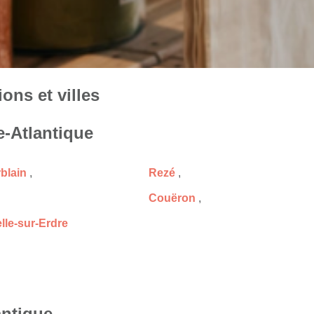
ons et villes
e-Atlantique
blain
,
Rezé
,
Couëron
,
lle-sur-Erdre
antique