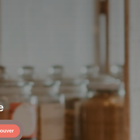
e
rouver