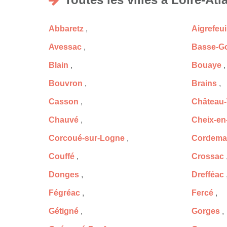
Abbaretz
,
Aigrefeui
Avessac
,
Basse-Go
Blain
,
Bouaye
,
Bouvron
,
Brains
,
Casson
,
Château
Chauvé
,
Cheix-en
Corcoué-sur-Logne
,
Cordema
Couffé
,
Crossac
Donges
,
Drefféac
Fégréac
,
Fercé
,
Gétigné
,
Gorges
,