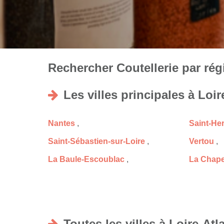
Rechercher Coutellerie par régi
Les villes principales à Loir
Nantes
,
Saint-Her
Saint-Sébastien-sur-Loire
,
Vertou
,
La Baule-Escoublac
,
La Chape
Toutes les villes à Loire-Atl