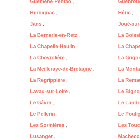
Guémené-Penfao
,
Guenrou
Herbignac
,
Héric
,
Jans
,
Joué-sur
La Bernerie-en-Retz
,
La Boiss
La Chapelle-Heulin
,
La Chape
La Chevrolière
,
La Grigo
La Meilleraye-de-Bretagne
,
La Mont
La Regrippière
,
La Rema
Lavau-sur-Loire
,
Le Bign
Le Gâvre
,
Le Landr
Le Pellerin
,
Le Pouli
Les Sorinières
,
Les Tou
Lusanger
,
Macheco