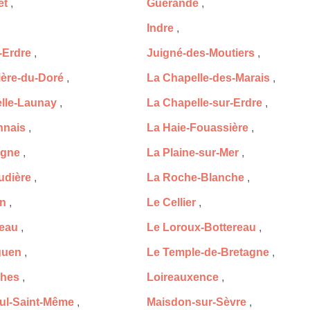
et
,
Guérande
,
Indre
,
-Erdre
,
Juigné-des-Moutiers
,
ière-du-Doré
,
La Chapelle-des-Marais
,
lle-Launay
,
La Chapelle-sur-Erdre
,
nnais
,
La Haie-Fouassière
,
agne
,
La Plaine-sur-Mer
,
udière
,
La Roche-Blanche
,
on
,
Le Cellier
,
eau
,
Le Loroux-Bottereau
,
guen
,
Le Temple-de-Bretagne
,
ches
,
Loireauxence
,
ul-Saint-Même
,
Maisdon-sur-Sèvre
,