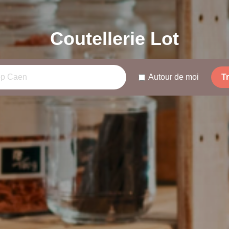
Coutellerie Lot
Autour de moi
T