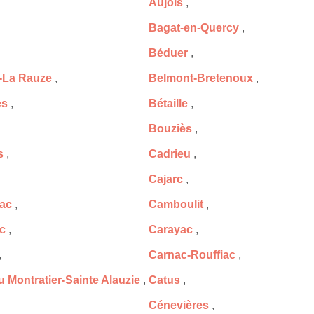
Aujols
,
Bagat-en-Quercy
,
Béduer
,
t-La Rauze
,
Belmont-Bretenoux
,
es
,
Bétaille
,
Bouziès
,
s
,
Cadrieu
,
Cajarc
,
ac
,
Camboulit
,
c
,
Carayac
,
,
Carnac-Rouffiac
,
 Montratier-Sainte Alauzie
,
Catus
,
Cénevières
,