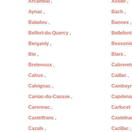
Arcambal
,
Assier
,
Aynac
,
Bach
,
Baladou
,
Bannes
,
Belfort-du-Quercy
,
Bellefon
Berganty
,
Bessoni
Bio
,
Blars
,
Bretenoux
,
Cabreret
Cahus
,
Caillac
,
Calvignac
,
Cambayr
Caniac-du-Causse
,
Capdena
Carennac
,
Carlucet
Castelfranc
,
Castelnau
Cazals
,
Cazillac
,