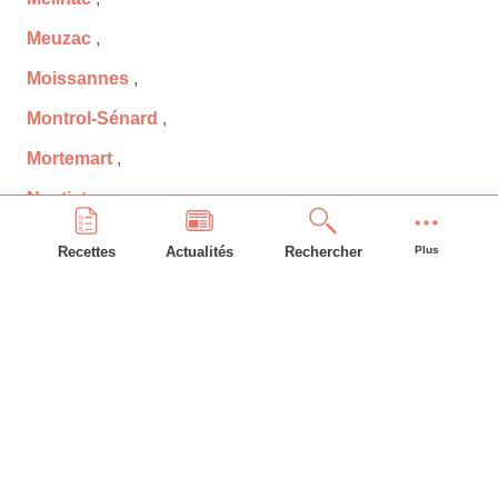
Meuzac
,
Moissannes
,
Montrol-Sénard
,
Mortemart
,
Nantiat
,
Nedde
,
Recettes
Actualités
Rechercher
Plus
Neuvic-Entier
,
Nexon
,
Nieul
,
Nouic
,
Oradour-Saint-Genest
,
Oradour-sur-Glane
,