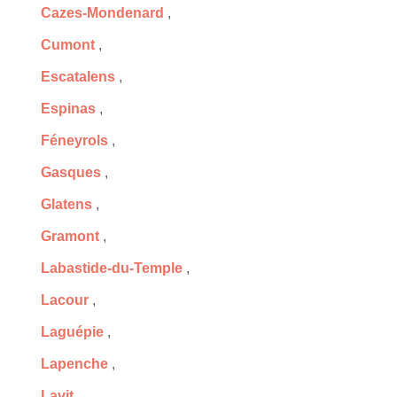
Cazes-Mondenard
,
Cumont
,
Escatalens
,
Espinas
,
Féneyrols
,
Gasques
,
Glatens
,
Gramont
,
Labastide-du-Temple
,
Lacour
,
Laguépie
,
Lapenche
,
Lavit
,