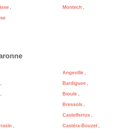
isse
,
Montech
,
ise
Garonne
Angeville
,
,
Bardigues
,
,
Bioule
,
Bressols
,
Castelferrus
,
rrasin
,
Castéra-Bouzet
,