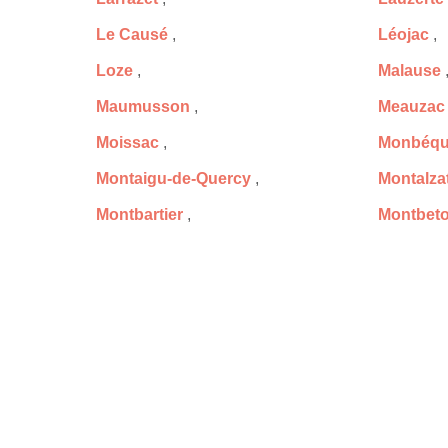
Le Causé
,
Léojac
,
Loze
,
Malause
Maumusson
,
Meauzac
Moissac
,
Monbéqu
Montaigu-de-Quercy
,
Montalza
Montbartier
,
Montbet
Montpezat-de-Quercy
,
Montrico
Orgueil
,
Perville
,
Poupas
,
Puycorn
Puylagarde
,
Puylaro
Roquecor
,
Saint-Am
Saint-Arroumex
,
Saint-Be