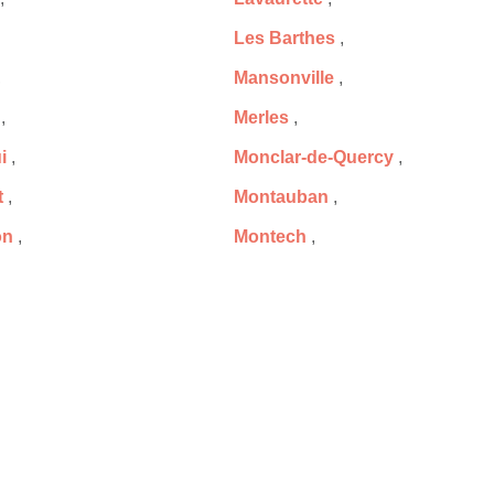
Les Barthes
,
,
Mansonville
,
,
Merles
,
i
,
Monclar-de-Quercy
,
t
,
Montauban
,
on
,
Montech
,
ux
,
Nègrepelisse
,
Piquecos
,
et
,
Puygaillard-de-Lomagne
,
que
,
Réalville
,
ans-de-Pellagal
,
Saint-Amans-du-Pech
,
auzeil
,
Saint-Cirice
,