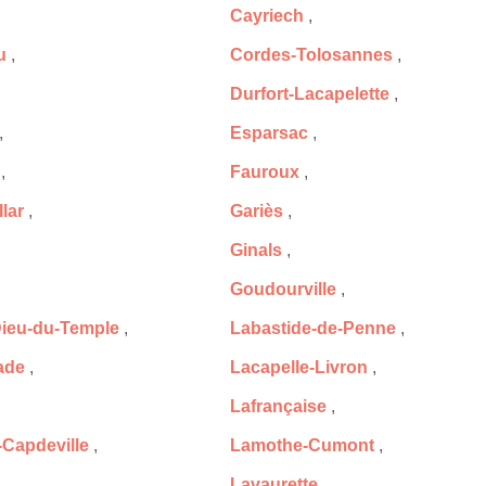
Cayriech
,
u
,
Cordes-Tolosannes
,
Durfort-Lacapelette
,
,
Esparsac
,
,
Fauroux
,
lar
,
Gariès
,
Ginals
,
Goudourville
,
-Dieu-du-Temple
,
Labastide-de-Penne
,
ade
,
Lacapelle-Livron
,
Lafrançaise
,
Capdeville
,
Lamothe-Cumont
,
,
Lavaurette
,