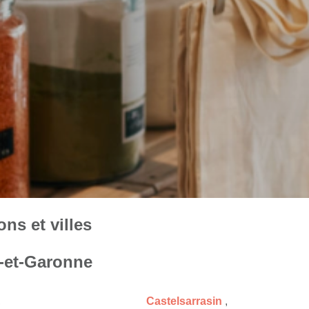
ns et villes
n-et-Garonne
,
Castelsarrasin
,