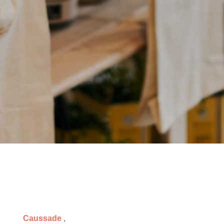
Caussade
,