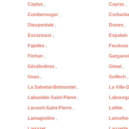
Caylus
,
Cayrac
,
Comberouger
,
Corbarie
Dieupentale
,
Dunes
,
Escazeaux
,
Espalais
Fajolles
,
Faudoas
Finhan
,
Garganvil
Génébrières
,
Gimat
,
Goas
,
Golfech
,
La Salvetat-Belmontet
,
La Ville
Labastide-Saint-Pierre
,
Labourg
Lacourt-Saint-Pierre
,
Lafitte
,
Lamagistère
,
Lamothe-
Larrazet
,
Lauzerte