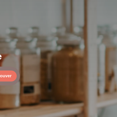
e
rouver