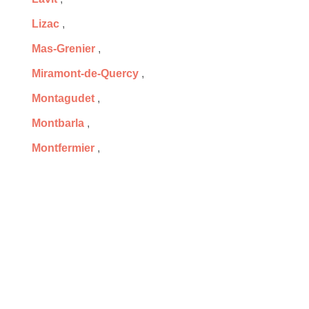
Lizac
,
Mas-Grenier
,
Miramont-de-Quercy
,
Montagudet
,
Montbarla
,
Montfermier
,
Nohic
,
Pommevic
,
Puygaillard-de-Quercy
,
Reyniès
,
Saint-Antonin-Noble-Val
,
Saint-Étienne-de-Tulmont
,