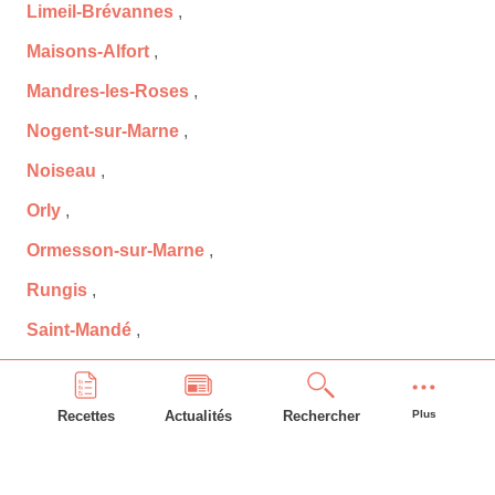
Limeil-Brévannes
,
Maisons-Alfort
,
Mandres-les-Roses
,
Nogent-sur-Marne
,
Noiseau
,
Orly
,
Ormesson-sur-Marne
,
Rungis
,
Saint-Mandé
,
Saint-Maur-des-Fossés
,
Santeny
,
Recettes
Actualités
Rechercher
Plus
Sucy-en-Brie
,
Thiais
,