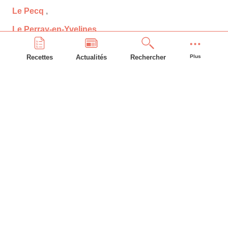
Le Pecq
,
Le Perray-en-Yvelines
,
Le Port-Marly
,
Recettes
Actualités
Rechercher
Plus
Le Tartre-Gaudran
,
Le Tertre-Saint-Denis
,
Le Tremblay-sur-Mauldre
,
Le Vésinet
,
Les Alluets-le-Roi
,
Les Bréviaires
,
Les Clayes-sous-Bois
,
Les Essarts-le-Roi
,
Les Loges-en-Josas
,