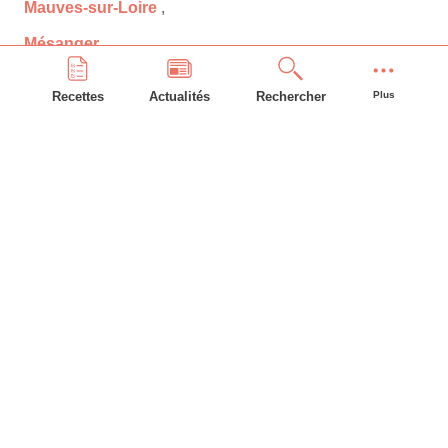
Mauves-sur-Loire
,
Mésanger
,
Mesquer
,
Recettes
Actualités
Rechercher
Plus
Missillac
,
Moisdon-la-Rivière
,
Montbert
,
Montoir-de-Bretagne
,
Montrelais
,
Mouais
,
Mouzeil
,
Mouzillon
,
Nantes
,
Nort-sur-Erdre
,