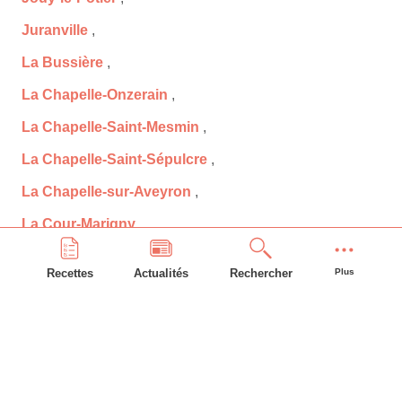
Juranville
,
La Bussière
,
La Chapelle-Onzerain
,
La Chapelle-Saint-Mesmin
,
La Chapelle-Saint-Sépulcre
,
La Chapelle-sur-Aveyron
,
La Cour-Marigny
,
La Ferté-Saint-Aubin
,
Recettes
Actualités
Rechercher
Plus
La Neuville-sur-Essonne
,
La Selle-en-Hermoy
,
La Selle-sur-le-Bied
,
Ladon
,