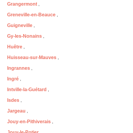
Grangermont
,
Greneville-en-Beauce
,
Guigneville
,
Gy-les-Nonains
,
Huêtre
,
Huisseau-sur-Mauves
,
Ingrannes
,
Ingré
,
Intville-la-Guétard
,
Isdes
,
Jargeau
,
Jouy-en-Pithiverais
,
Jouy-le-Potier
,