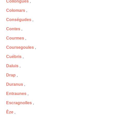
Collongues
,
Colomars
,
Conségudes
,
Contes
,
Courmes
,
Coursegoules
,
Cuébris
,
Daluis
,
Drap
,
Duranus
,
Entraunes
,
Escragnolles
,
Èze
,