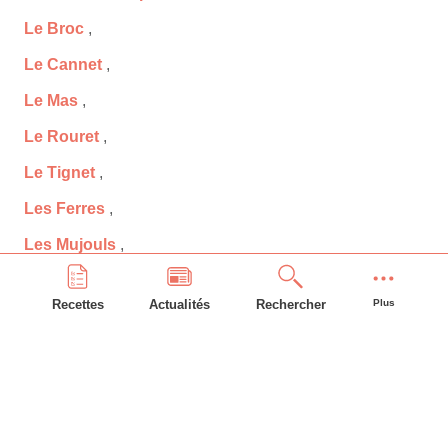
Le Broc
,
Le Cannet
,
Le Mas
,
Le Rouret
,
Le Tignet
,
Les Ferres
,
Les Mujouls
,
Levens
,
Recettes
Actualités
Rechercher
Plus
Lieuche
,
Lucéram
,
Malaussène
,
Mandelieu-la-Napoule
,