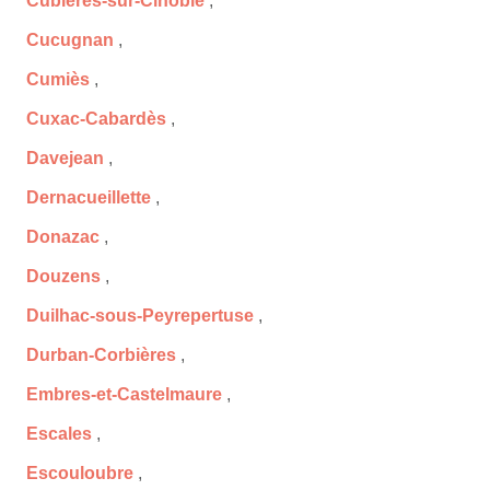
Cubières-sur-Cinoble
,
Cucugnan
,
Cumiès
,
Cuxac-Cabardès
,
Davejean
,
Dernacueillette
,
Donazac
,
Douzens
,
Duilhac-sous-Peyrepertuse
,
Durban-Corbières
,
Embres-et-Castelmaure
,
Escales
,
Escouloubre
,