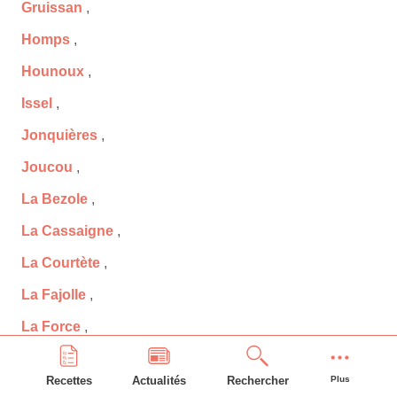
Gruissan
,
Homps
,
Hounoux
,
Issel
,
Jonquières
,
Joucou
,
La Bezole
,
La Cassaigne
,
La Courtète
,
La Fajolle
,
La Force
,
La Louvière-Lauragais
,
Recettes
Actualités
Rechercher
Plus
La Palme
,