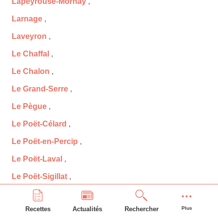
Lapeyrouse-Mornay
,
Larnage
,
Laveyron
,
Le Chaffal
,
Le Chalon
,
Le Grand-Serre
,
Le Pègue
,
Le Poët-Célard
,
Le Poët-en-Percip
,
Le Poët-Laval
,
Le Poët-Sigillat
,
Lens-Lestang
,
Recettes
Actualités
Rechercher
Plus
Léoncel
,