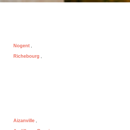
Nogent
,
Richebourg
,
Aizanville
,