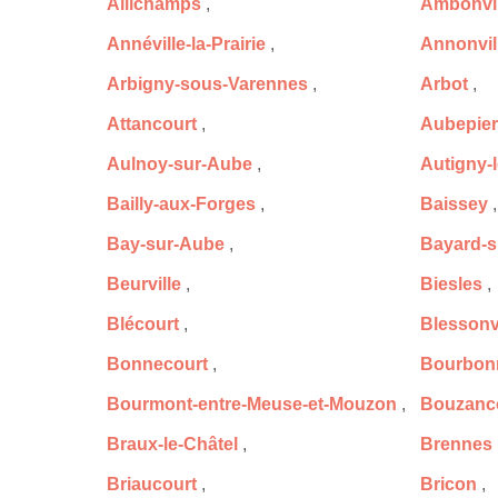
Allichamps
,
Ambonvil
Annéville-la-Prairie
,
Annonvil
Arbigny-sous-Varennes
,
Arbot
,
Attancourt
,
Aubepier
Aulnoy-sur-Aube
,
Autigny-
Bailly-aux-Forges
,
Baissey
,
Bay-sur-Aube
,
Bayard-s
Beurville
,
Biesles
,
Blécourt
,
Blessonvi
Bonnecourt
,
Bourbonn
Bourmont-entre-Meuse-et-Mouzon
,
Bouzanc
Braux-le-Châtel
,
Brennes
Briaucourt
,
Bricon
,