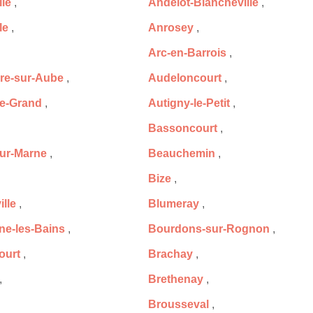
le
,
Andelot-Blancheville
,
le
,
Anrosey
,
Arc-en-Barrois
,
re-sur-Aube
,
Audeloncourt
,
le-Grand
,
Autigny-le-Petit
,
Bassoncourt
,
ur-Marne
,
Beauchemin
,
Bize
,
lle
,
Blumeray
,
e-les-Bains
,
Bourdons-sur-Rognon
,
ourt
,
Brachay
,
,
Brethenay
,
Brousseval
,