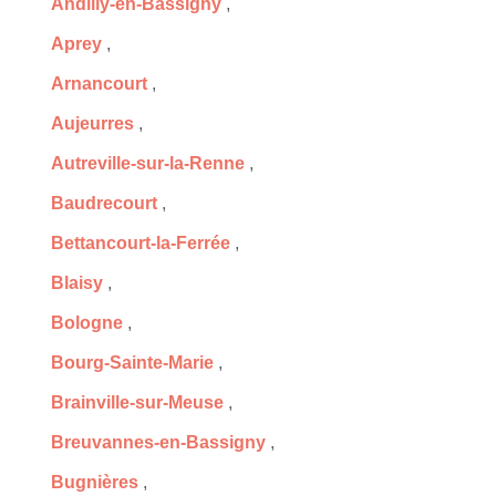
Andilly-en-Bassigny
,
Aprey
,
Arnancourt
,
Aujeurres
,
Autreville-sur-la-Renne
,
Baudrecourt
,
Bettancourt-la-Ferrée
,
Blaisy
,
Bologne
,
Bourg-Sainte-Marie
,
Brainville-sur-Meuse
,
Breuvannes-en-Bassigny
,
Bugnières
,