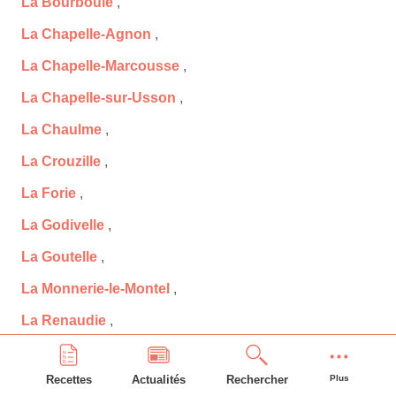
La Bourboule
,
La Chapelle-Agnon
,
La Chapelle-Marcousse
,
La Chapelle-sur-Usson
,
La Chaulme
,
La Crouzille
,
La Forie
,
La Godivelle
,
La Goutelle
,
La Monnerie-le-Montel
,
La Renaudie
,
La Roche-Noire
,
Recettes
Actualités
Rechercher
Plus
Labessette
,