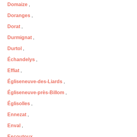
Domaize
,
Doranges
,
Dorat
,
Durmignat
,
Durtol
,
Échandelys
,
Effiat
,
Égliseneuve-des-Liards
,
Égliseneuve-près-Billom
,
Églisolles
,
Ennezat
,
Enval
,
Escoutoux
,