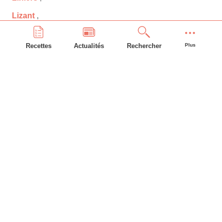
Lizant
,
Loudun
,
Recettes
Actualités
Rechercher
Plus
Luchapt
,
Lusignan
,
Lussac-les-Châteaux
,
Mairé
,
Maisonneuve
,
Marigny-Chemereau
,
Martaizé
,
Massognes
,
Maulay
,
Mauprévoir
,