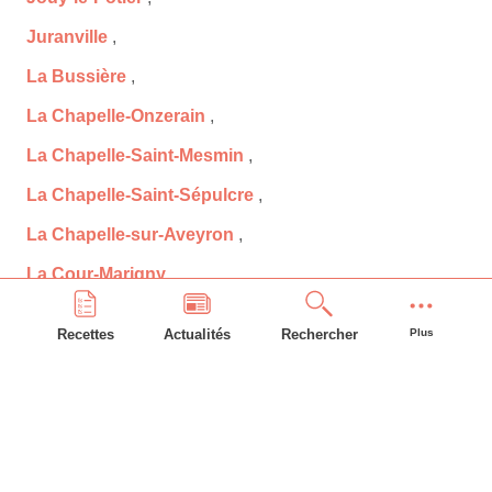
Juranville
,
La Bussière
,
La Chapelle-Onzerain
,
La Chapelle-Saint-Mesmin
,
La Chapelle-Saint-Sépulcre
,
La Chapelle-sur-Aveyron
,
La Cour-Marigny
,
La Ferté-Saint-Aubin
,
Recettes
Actualités
Rechercher
Plus
La Neuville-sur-Essonne
,
La Selle-en-Hermoy
,
La Selle-sur-le-Bied
,
Ladon
,