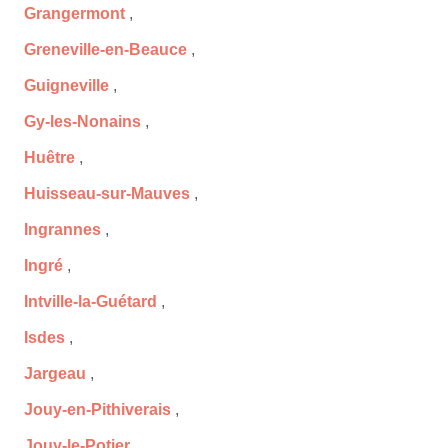
Grangermont
,
Greneville-en-Beauce
,
Guigneville
,
Gy-les-Nonains
,
Huêtre
,
Huisseau-sur-Mauves
,
Ingrannes
,
Ingré
,
Intville-la-Guétard
,
Isdes
,
Jargeau
,
Jouy-en-Pithiverais
,
Jouy-le-Potier
,