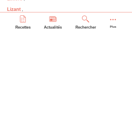
Lizant
,
Loudun
,
Recettes
Actualités
Rechercher
Plus
Luchapt
,
Lusignan
,
Lussac-les-Châteaux
,
Mairé
,
Maisonneuve
,
Marigny-Chemereau
,
Martaizé
,
Massognes
,
Maulay
,
Mauprévoir
,