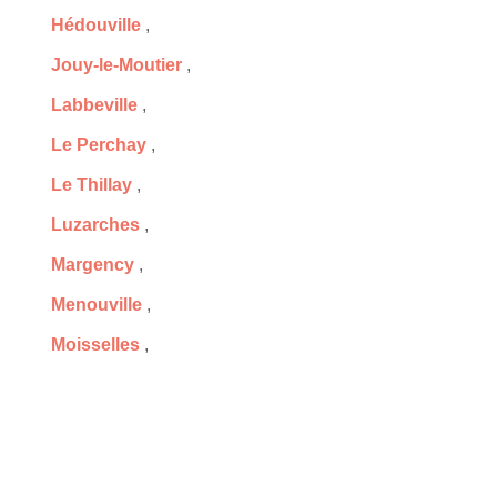
Hédouville
,
Jouy-le-Moutier
,
Labbeville
,
Le Perchay
,
Le Thillay
,
Luzarches
,
Margency
,
Menouville
,
Moisselles
,
Montmagny
,
Mours
,
Neuville-sur-Oise
,