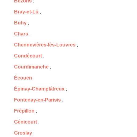
Bezons
,
Bray-et-Lû
,
Buhy
,
Chars
,
Chennevières-lès-Louvres
,
Condécourt
,
Courdimanche
,
Écouen
,
Épinay-Champlâtreux
,
Fontenay-en-Parisis
,
Frépillon
,
Génicourt
,
Groslay
,