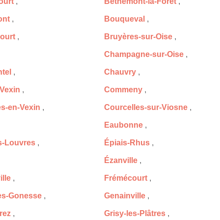
ourt
,
Béthemont-la-Forêt
,
ont
,
Bouqueval
,
ourt
,
Bruyères-sur-Oise
,
Champagne-sur-Oise
,
tel
,
Chauvry
,
-Vexin
,
Commeny
,
es-en-Vexin
,
Courcelles-sur-Viosne
,
Eaubonne
,
ès-Louvres
,
Épiais-Rhus
,
Ézanville
,
lle
,
Frémécourt
,
ès-Gonesse
,
Genainville
,
rez
,
Grisy-les-Plâtres
,