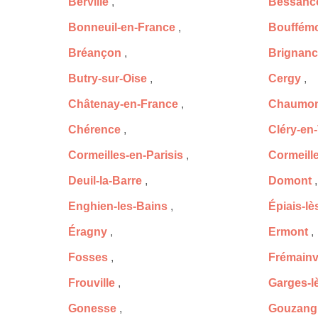
Berville
,
Bessanc
Bonneuil-en-France
,
Bouffém
Bréançon
,
Brignanc
Butry-sur-Oise
,
Cergy
,
Châtenay-en-France
,
Chaumon
Chérence
,
Cléry-en
Cormeilles-en-Parisis
,
Cormeill
Deuil-la-Barre
,
Domont
,
Enghien-les-Bains
,
Épiais-l
Éragny
,
Ermont
,
Fosses
,
Frémainvi
Frouville
,
Garges-l
Gonesse
,
Gouzang