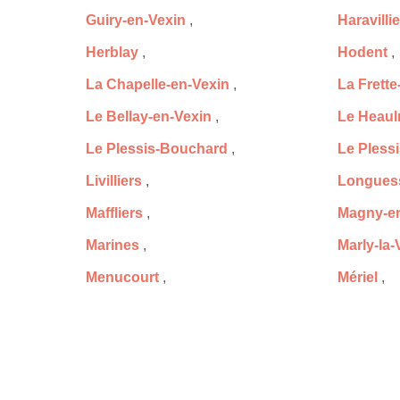
Guiry-en-Vexin
,
Haravilli
Herblay
,
Hodent
,
La Chapelle-en-Vexin
,
La Frette
Le Bellay-en-Vexin
,
Le Heau
Le Plessis-Bouchard
,
Le Pless
Livilliers
,
Longues
Maffliers
,
Magny-en
Marines
,
Marly-la-V
Menucourt
,
Mériel
,
Montgeroult
,
Montigny
Montmorency
,
Montreui
Nerville-la-Forêt
,
Nesles-la