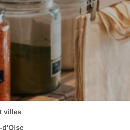
 villes
l-d'Oise