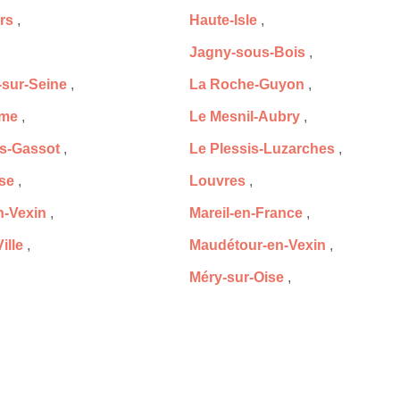
ers
,
Haute-Isle
,
Jagny-sous-Bois
,
-sur-Seine
,
La Roche-Guyon
,
lme
,
Le Mesnil-Aubry
,
is-Gassot
,
Le Plessis-Luzarches
,
se
,
Louvres
,
-Vexin
,
Mareil-en-France
,
ille
,
Maudétour-en-Vexin
,
Méry-sur-Oise
,
-lès-Cormeilles
,
Montlignon
,
l-sur-Epte
,
Montsoult
,
-Vallée
,
Neuilly-en-Vexin
,