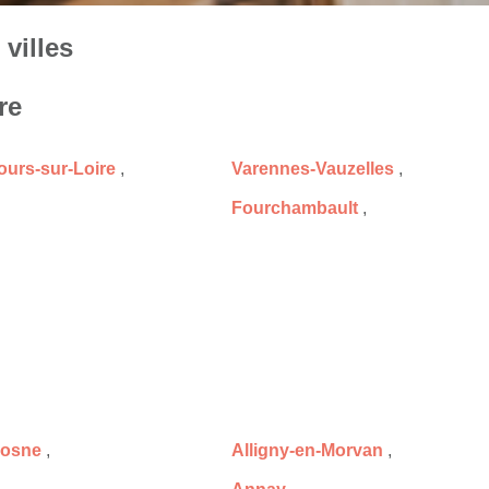
villes
re
urs-sur-Loire
,
Varennes-Vauzelles
,
Fourchambault
,
Cosne
,
Alligny-en-Morvan
,