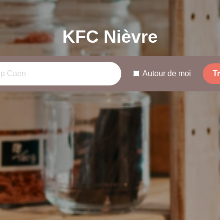
KFC Nièvre
Autour de moi
T