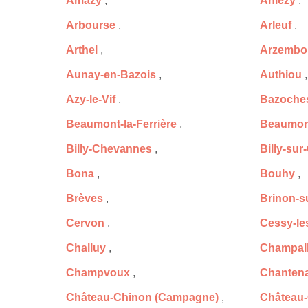
Amazy
,
Anlezy
,
Arbourse
,
Arleuf
,
Arthel
,
Arzembo
Aunay-en-Bazois
,
Authiou
,
Azy-le-Vif
,
Bazoche
Beaumont-la-Ferrière
,
Beaumont
Billy-Chevannes
,
Billy-sur
Bona
,
Bouhy
,
Brèves
,
Brinon-s
Cervon
,
Cessy-le
Challuy
,
Champal
Champvoux
,
Chantena
Château-Chinon (Campagne)
,
Château-C