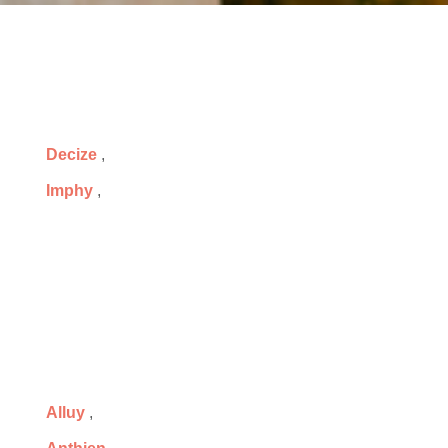
Decize
,
Imphy
,
Alluy
,