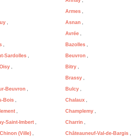
Annay
,
Armes
,
uy
,
Asnan
,
Avrée
,
s
,
Bazolles
,
-Sardolles
,
Beuvron
,
-Oisy
,
Bitry
,
Brassy
,
ur-Beuvron
,
Bulcy
,
s-Bois
,
Chalaux
,
lement
,
Champlemy
,
y-Saint-Imbert
,
Charrin
,
hinon (Ville)
,
Châteauneuf-Val-de-Bargis
,