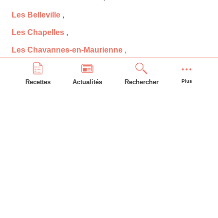
Les Belleville
,
Les Chapelles
,
Les Chavannes-en-Maurienne
,
Les Déserts
,
Recettes
Actualités
Rechercher
Plus
Les Échelles
,
Les Marches
,
Les Mollettes
,
Lescheraines
,
Loisieux
,
Marcieux
,
Marthod
,
Mercury
,