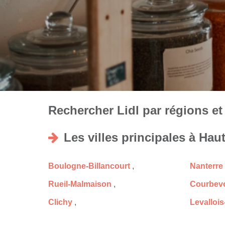
Rechercher Lidl par régions et 
Les villes principales à Hau
Boulogne-Billancourt
,
Nanterre
Rueil-Malmaison
,
Courbev
Clichy
,
Levallois