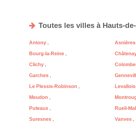
Toutes les villes à Hauts-de
Antony
,
Asnières
Bourg-la-Reine
,
Châtenay
Clichy
,
Colombe
Garches
,
Gennevill
Le Plessis-Robinson
,
Levallois
Meudon
,
Montrou
Puteaux
,
Rueil-Ma
Suresnes
,
Vanves
,