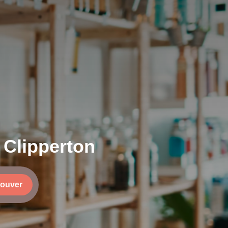
 Clipperton
rouver