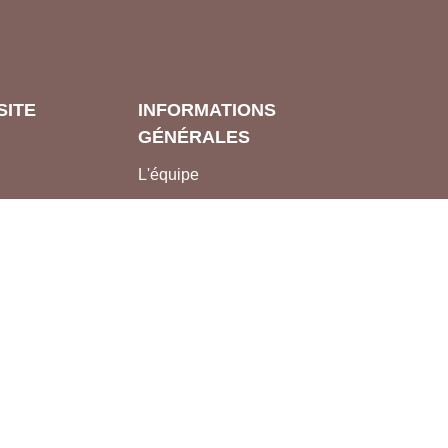
SITE
INFORMATIONS
GÉNÉRALES
L'équipe
Contacter WEBBEL
CGU
Utilisation des cookies
nAP
Mentions légales
ER
s et
munauté