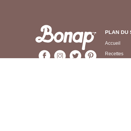
PLAN DU 
Accueil
Recettes
Astuces
Frigo
Compte bo
S'INSCRIRE À NOTRE NEWSLETT
Rester informé des toutes dernières recette
astuces culinaires concoctées par la com