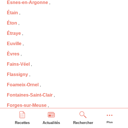
Esnes-en-Argonne
,
Étain
,
Éton
,
Étraye
,
Euville
,
Èvres
,
Fains-Véel
,
Flassigny
,
Foameix-Ornel
,
Fontaines-Saint-Clair
,
Forges-sur-Meuse
,
Foucaucourt-sur-Thabas
,
Recettes
Actualités
Rechercher
Plus
Fouchères-aux-Bois
,