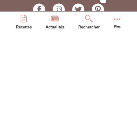
Recettes
Actualités
Rechercher
Plus
PLAN DU SITE
Accueil
Recettes
Astuces
Frigo
Compte bonAP
INFORMATIONS GÉNÉRALES
L'équipe
Contacter WEBBEL
CGU