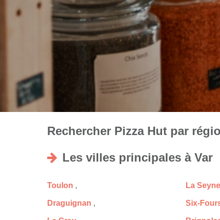
Rechercher Pizza Hut par régio
Les villes principales à Var
Toulon
,
La Seyne
Draguignan
,
Six-Four