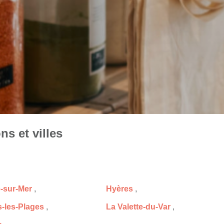
ns et villes
-sur-Mer
,
Hyères
,
s-les-Plages
,
La Valette-du-Var
,