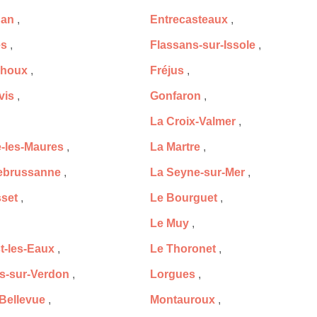
nan
,
Entrecasteaux
,
es
,
Flassans-sur-Issole
,
houx
,
Fréjus
,
vis
,
Gonfaron
,
La Croix-Valmer
,
-les-Maures
,
La Martre
,
ebrussanne
,
La Seyne-sur-Mer
,
set
,
Le Bourguet
,
Le Muy
,
t-les-Eaux
,
Le Thoronet
,
es-sur-Verdon
,
Lorgues
,
Bellevue
,
Montauroux
,