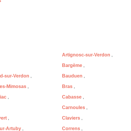
s
Artignosc-sur-Verdon
,
Bargème
,
d-sur-Verdon
,
Bauduen
,
les-Mimosas
,
Bras
,
iac
,
Cabasse
,
Carnoules
,
ert
,
Claviers
,
ur-Artuby
,
Correns
,