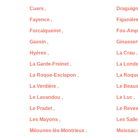
Cuers
,
Draguig
Fayence
,
Figanièr
Forcalqueiret
,
Fox-Amp
Gassin
,
Ginasser
Hyères
,
La Crau
,
La Garde-Freinet
,
La Londe
La Roque-Esclapon
,
La Roqu
La Verdière
,
Le Beaus
Le Lavandou
,
Le Luc
,
Le Pradet
,
Le Reves
Les Mayons
,
Les Sall
Méounes-lès-Montrieux
,
Moissac-