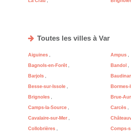
La Crau
,
Brignole
Toutes les villes à Var
Aiguines
,
Ampus
,
Bagnols-en-Forêt
,
Bandol
,
Barjols
,
Baudinar
Besse-sur-Issole
,
Bormes-
Brignoles
,
Brue-Aur
Camps-la-Source
,
Carcès
,
Cavalaire-sur-Mer
,
Châteauv
Collobrières
,
Comps-s