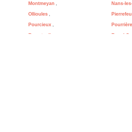
Montmeyan
,
Nans-les
Ollioules
,
Pierrefeu
Pourcieux
,
Pourrièr
Ramatuelle
,
Rayol-Ca
Rocbaron
,
Roquebr
Saint-Cyr-sur-Mer
,
Saint-Ma
Saint-Tropez
,
Saint-Za
Salernes
,
Sanary-s
Sillans-la-Cascade
,
Six-Four
Solliès-Ville
,
Tannero
Toulon
,
Tourrett
Trans-en-Provence
,
Trigance
Vidauban
,
Villecroz