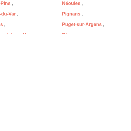
-Pins
,
Néoules
,
-du-Var
,
Pignans
,
es
,
Puget-sur-Argens
,
nadel-sur-Mer
,
Régusse
,
une-sur-Argens
,
Rougiers
,
ndrier-sur-Mer
,
Saint-Maximin-la-Sainte-Baum
charie
,
Sainte-Anastasie-sur-Issole
,
ur-Mer
,
Seillans
,
s-les-Plages
,
Solliès-Pont
,
n
,
Taradeau
,
es
,
Tourtour
,
,
Varages
,
e
,
Vinon-sur-Verdon
,