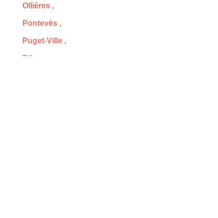
Ollières
,
Pontevès
,
Puget-Ville
,
Riboux
,
Saint-Antonin-du-Var
,
e
,
Saint-Paul-en-Forêt
,
Sainte-Maxime
,
Signes
,
Solliès-Toucas
,
Tavernes
,
Tourves
,
Vérignon
,
Vins-sur-Caramy