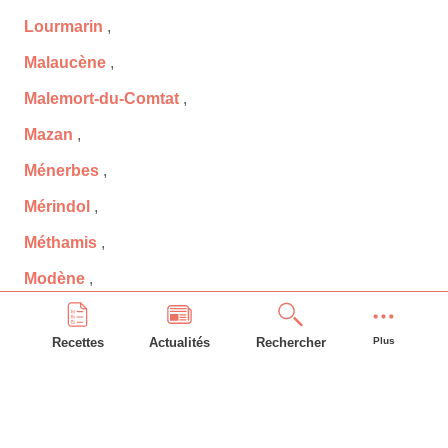
Lourmarin
,
Malaucène
,
Malemort-du-Comtat
,
Mazan
,
Ménerbes
,
Mérindol
,
Méthamis
,
Modène
,
Mondragon
,
Recettes
Actualités
Rechercher
Plus
Monieux
,
Monteux
,
Morières-lès-Avignon
,