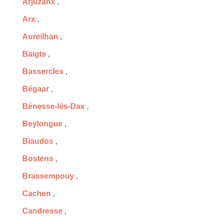
Arjuzanx
,
Arx
,
Aureilhan
,
Baigts
,
Bassercles
,
Bégaar
,
Bénesse-lès-Dax
,
Beylongue
,
Biaudos
,
Bostens
,
Brassempouy
,
Cachen
,
Candresse
,