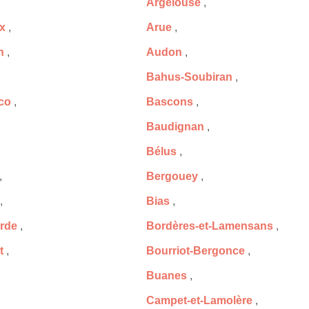
Argelouse
,
x
,
Arue
,
n
,
Audon
,
Bahus-Soubiran
,
co
,
Bascons
,
Baudignan
,
Bélus
,
,
Bergouey
,
,
Bias
,
rde
,
Bordères-et-Lamensans
,
t
,
Bourriot-Bergonce
,
Buanes
,
Campet-et-Lamolère
,