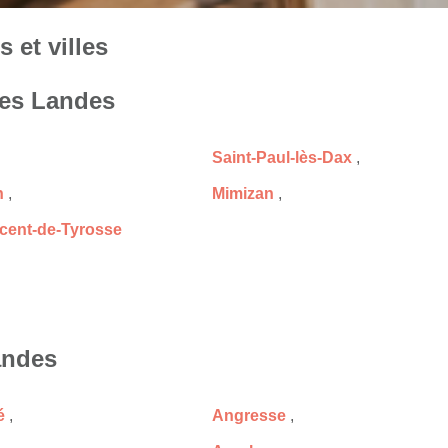
 et villes
les Landes
Saint-Paul-lès-Dax
,
n
,
Mimizan
,
ncent-de-Tyrosse
andes
é
,
Angresse
,