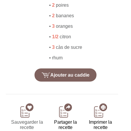
•
2
poires
•
2
bananes
•
3
oranges
•
1/2
citron
•
3
càs
de sucre
•
rhum
Ajouter au caddie
Sauvegarder la
Partager la
Imprimer la
recette
recette
recette