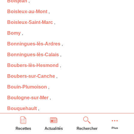
Boisjean
,
Boisleux-au-Mont
,
Boisleux-Saint-Marc
,
Bomy
,
Bonningues-lès-Ardres
,
Bonningues-lès-Calais
,
Boubers-lès-Hesmond
,
Boubers-sur-Canche
,
Bouin-Plumoison
,
Boulogne-sur-Mer
,
Bouquehault
,
Bourecq
,
Recettes
Actualités
Rechercher
Plus
Bouret-sur-Canche
,