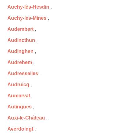
Auchy-lès-Hesdin
,
Auchy-les-Mines
,
Audembert
,
Audincthun
,
Audinghen
,
Audrehem
,
Audresselles
,
Audruicq
,
Aumerval
,
Autingues
,
Auxi-le-Château
,
Averdoingt
,