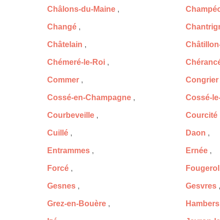
Châlons-du-Maine
,
Champé
Changé
,
Chantrig
Châtelain
,
Châtillo
Chémeré-le-Roi
,
Chéranc
Commer
,
Congrier
Cossé-en-Champagne
,
Cossé-le
Courbeveille
,
Courcité
Cuillé
,
Daon
,
Entrammes
,
Ernée
,
Forcé
,
Fougerol
Gesnes
,
Gesvres
Grez-en-Bouère
,
Hambers