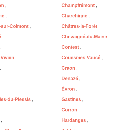
on
,
Champfrémont
,
né
,
Charchigné
,
n-sur-Colmont
,
Châtres-la-Forêt
,
é
,
Chevaigné-du-Maine
,
,
Contest
,
-Vivien
,
Couesmes-Vaucé
,
,
Craon
,
Denazé
,
Évron
,
les-du-Plessis
,
Gastines
,
,
Gorron
,
,
Hardanges
,