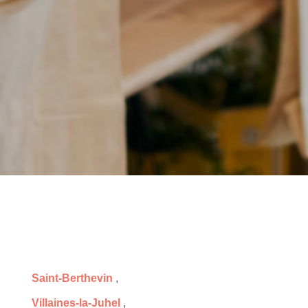
Saint-Berthevin
,
Villaines-la-Juhel
,