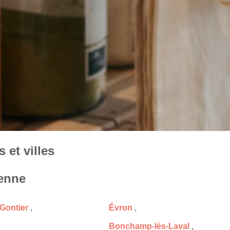
 et villes
yenne
Gontier
,
Évron
,
Bonchamp-lès-Laval
,