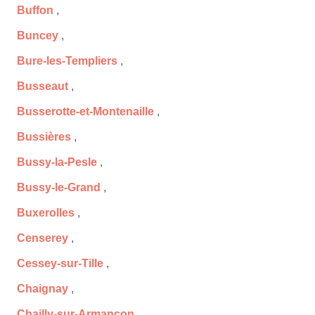
Buffon
,
Buncey
,
Bure-les-Templiers
,
Busseaut
,
Busserotte-et-Montenaille
,
Bussières
,
Bussy-la-Pesle
,
Bussy-le-Grand
,
Buxerolles
,
Censerey
,
Cessey-sur-Tille
,
Chaignay
,
Chailly-sur-Armançon
,