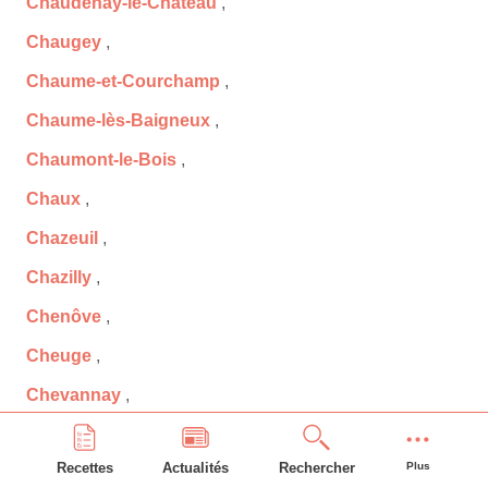
Chaudenay-le-Château
,
Chaugey
,
Chaume-et-Courchamp
,
Chaume-lès-Baigneux
,
Chaumont-le-Bois
,
Chaux
,
Chazeuil
,
Chazilly
,
Chenôve
,
Cheuge
,
Chevannay
,
Chevannes
,
Recettes
Actualités
Rechercher
Plus
Chevigny-en-Valière
,