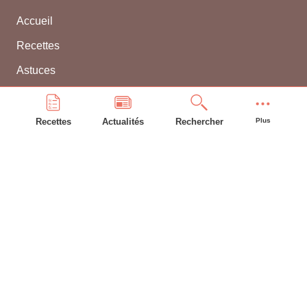
Accueil
Recettes
Astuces
Frigo
Compte bonAP
Recettes
Actualités
Rechercher
Plus
INFORMATIONS GÉNÉRALES
L'équipe
Contacter WEBBEL
CGU
Utilisation des cookies
Mentions légales