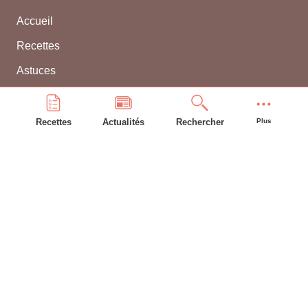
Accueil
Recettes
Astuces
Frigo
Compte bonAP
Recettes
Actualités
Rechercher
Plus
INFORMATIONS GÉNÉRALES
L'équipe
Contacter WEBBEL
CGU
Utilisation des cookies
Mentions légales