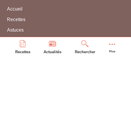
Accueil
Recettes
Astuces
Frigo
Compte bonAP
Recettes
Actualités
Rechercher
Plus
INFORMATIONS GÉNÉRALES
L'équipe
Contacter WEBBEL
CGU
Utilisation des cookies
Mentions légales