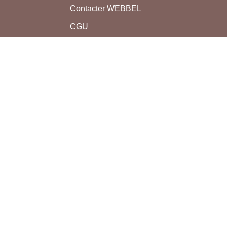
Contacter WEBBEL
CGU
Utilisation des cookies
nAP
Mentions légales
ER
s et
munauté
Tous droits réservés bon-ap.com - 2011-2026