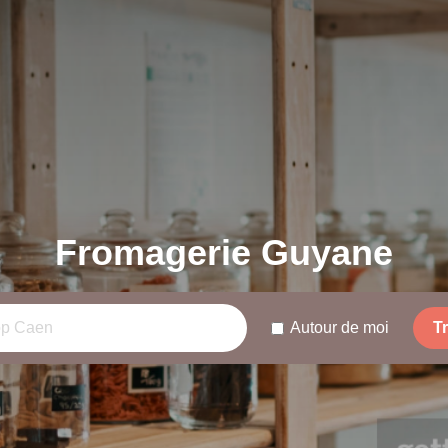
Fromagerie Guyane
Autour de moi
T