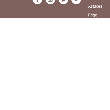
Astuces
Frigo
Compte bo
S'INSCRIRE À NOTRE NEWSLETT
Rester informé des toutes dernières recette
astuces culinaires concoctées par la com
Bonap’ !
S'inscrire